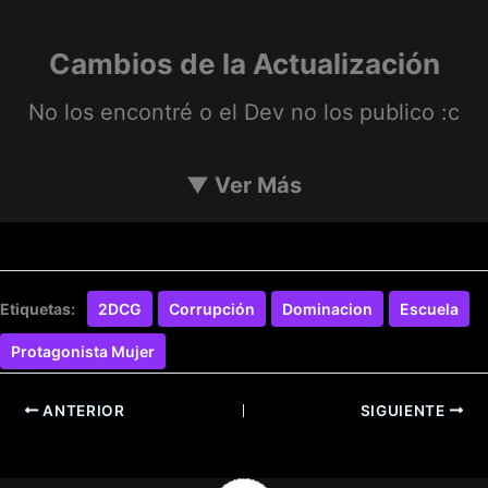
Cambios de la Actualización
No los encontré o el Dev no los publico :c
▼
Ver Más
Etiquetas:
2DCG
Corrupción
Dominacion
Escuela
Protagonista Mujer
ANTERIOR
SIGUIENTE