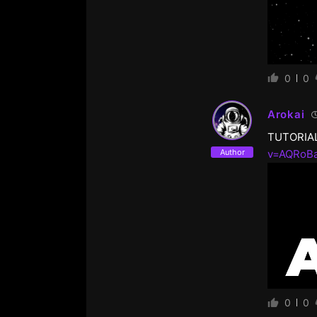
0
0
Arokai
TUTORIA
Author
v=AQRoB
0
0