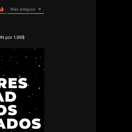
Más antiguos
ON por 1.99$