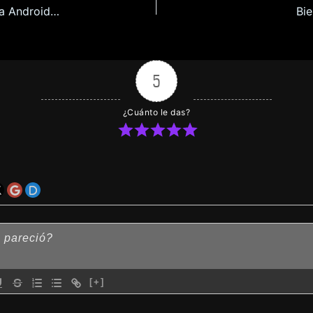
Nyatorase Pasiones Compartidas en Español para Android y Pc
Bie
5
¿Cuánto le das?
[+]