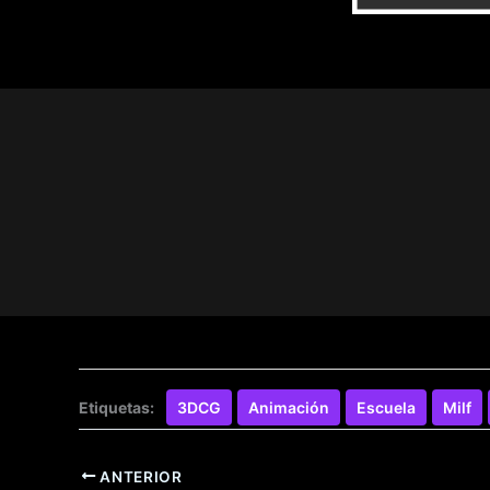
Nic
Etiquetas:
3DCG
Animación
Escuela
Milf
ANTERIOR