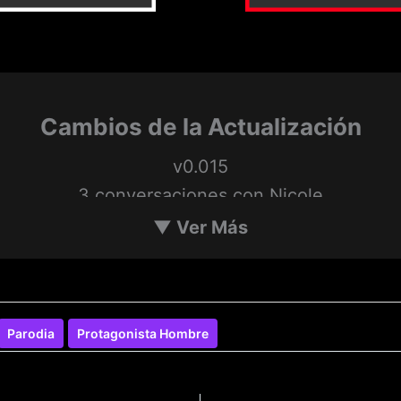
Cambios de la Actualización
v0.015
3 conversaciones con Nicole
2 peticiones a Nicole
▼
Ver Más
ole — Animación de vaquera (2 ángulos de cám
Parodia
Protagonista Hombre