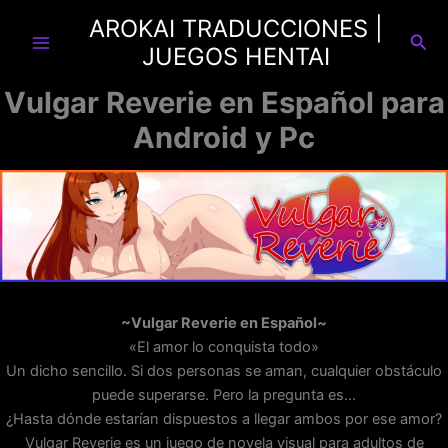
Ir
AROKAI TRADUCCIONES |
al
Busc
JUEGOS HENTAI
contenido
Vulgar Reverie en Español para
Android y Pc
~Vulgar Reverie en Español~
«El amor lo conquista todo»
Un dicho sencillo. Si dos personas se aman, cualquier obstáculo
puede superarse. Pero la pregunta es…
¿Hasta dónde estarían dispuestos a llegar ambos por ese amor?
Vulgar Reverie es un juego de novela visual para adultos de