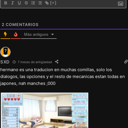
[+]
2
COMENTARIOS
Más antiguos
SXD
7 meses de antigüedad
hermano es una traducion en muchas comillas, solo los
dialogos, las opciones y el resto de mecanicas estan todas en
japones, nah manches ;000