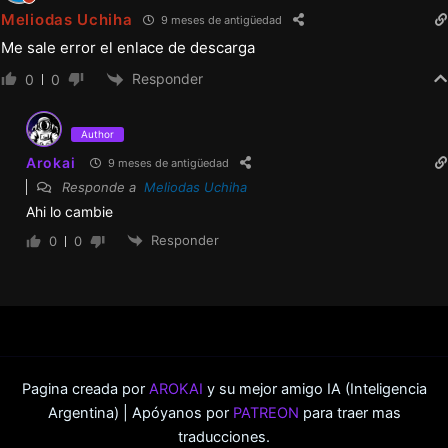
Meliodas Uchiha
9 meses de antigüedad
Me sale error el enlace de descarga
Responder
0
0
Author
Arokai
9 meses de antigüedad
Responde a
Meliodas Uchiha
Ahi lo cambie
Responder
0
0
Pagina creada por
AROKAI
y su mejor amigo IA (Inteligencia
Argentina) | Apóyanos por
PATREON
para traer mas
traducciones.