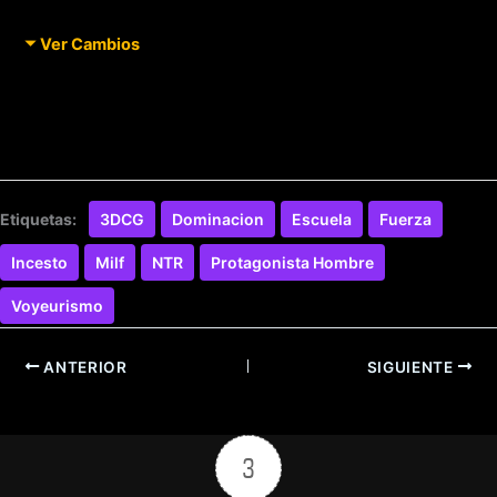
Ver Cambios
Etiquetas:
3DCG
Dominacion
Escuela
Fuerza
Incesto
Milf
NTR
Protagonista Hombre
Voyeurismo
ANTERIOR
SIGUIENTE
3