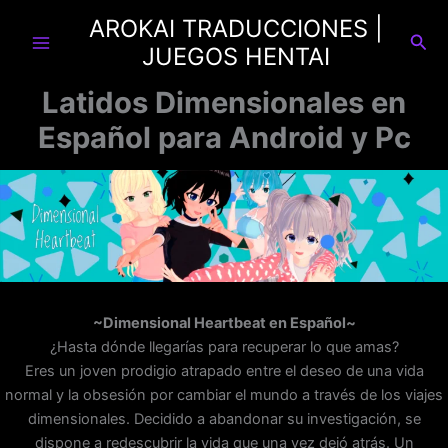
Ir
AROKAI TRADUCCIONES |
al
Busc
JUEGOS HENTAI
contenido
Latidos Dimensionales en
Español para Android y Pc
~Dimensional Heartbeat en Español~
¿Hasta dónde llegarías para recuperar lo que amas?
Eres un joven prodigio atrapado entre el deseo de una vida
normal y la obsesión por cambiar el mundo a través de los viajes
dimensionales. Decidido a abandonar su investigación, se
dispone a redescubrir la vida que una vez dejó atrás. Un