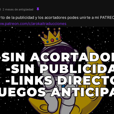
2 meses de antigüedad
arto de la publicidad y los acortadores podes unirte a mi PATRE
ww.patreon.com/c/arokaitraducciones