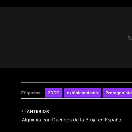
N
Etiquetas:
2DCG
exhibicionismo
Protagonist
ANTERIOR
Alquimia con Duendes de la Bruja en Español