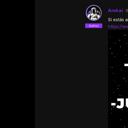
Arokai
Si estás 
Author
https://w