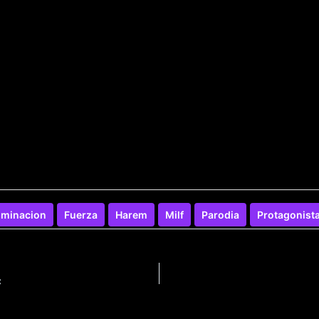
minacion
Fuerza
Harem
Milf
Parodia
Protagonist
c