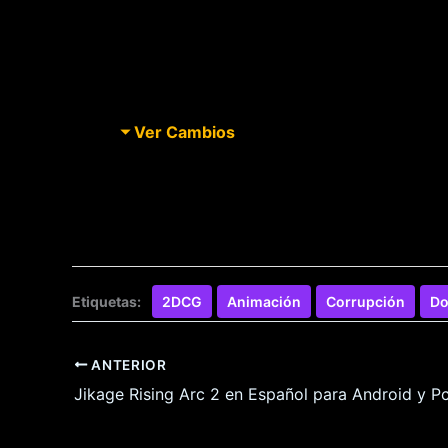
Ver Cambios
Etiquetas:
2DCG
Animación
Corrupción
Do
ANTERIOR
Jikage Rising Arc 2 en Español para Android y P