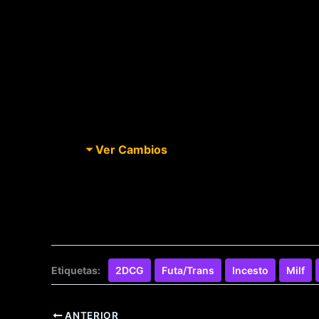
Ver Cambios
Etiquetas:
2DCG
Futa/Trans
Incesto
Milf
ANTERIOR