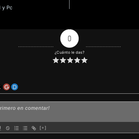
d y Pc
0
¿Cuánto le das?
[+]