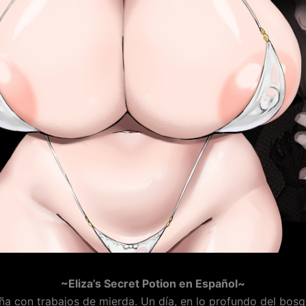
~Eliza’s Secret Potion en Español~
a con trabajos de mierda. Un día, en lo profundo del bosq