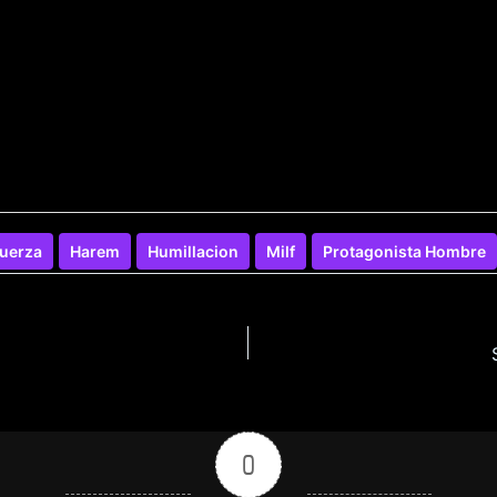
uerza
Harem
Humillacion
Milf
Protagonista Hombre
0