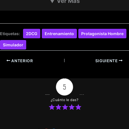
▼
Ver Más
Etiquetas:
2DCG
Entrenamiento
Protagonista Hombre
Simulador
ANTERIOR
SIGUIENTE
5
¿Cuánto le das?