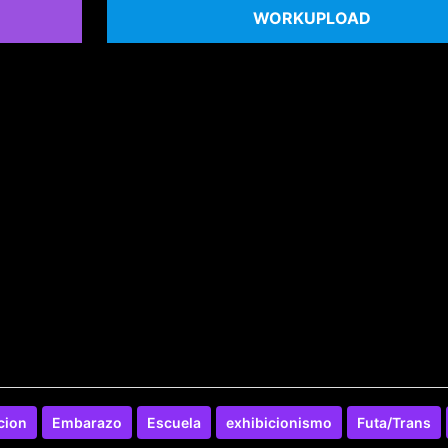
WORKUPLOAD
cion
Embarazo
Escuela
exhibicionismo
Futa/Trans