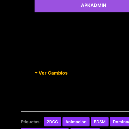
APKADMIN
Ver Cambios
Etiquetas:
2DCG
Animación
BDSM
Domina