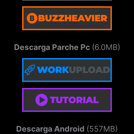
coolestsister + 10 LP with Luna
blondiecutie + 10 LP with Leni
wifematerial + 10 LP with Lori
Descarga Parche Pc
(6.0MB)
childhoodcrush + 10 LP with Ronnie Anne
Descarga Android
(557MB)