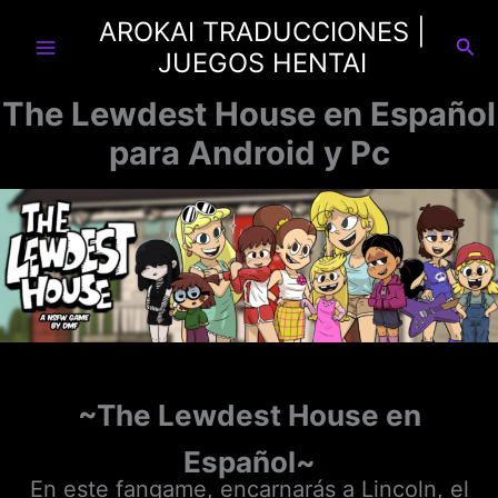
Ir
AROKAI TRADUCCIONES |
al
Busc
JUEGOS HENTAI
contenido
The Lewdest House en Español
para Android y Pc
~The Lewdest House en
Español~
En este fangame, encarnarás a Lincoln, el