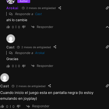
Author
Arokai
2 meses de antigüedad
Responde a
Cast
ahi lo cambie
Responder
0
0
Cast
2 meses de antigüedad
Responde a
Arokai
Gracias
Responder
0
0
Cast
2 meses de antigüedad
Cuando inicio el juego esta en pantalla negra (lo estoy
emulando en joyplay)
Responder
0
0