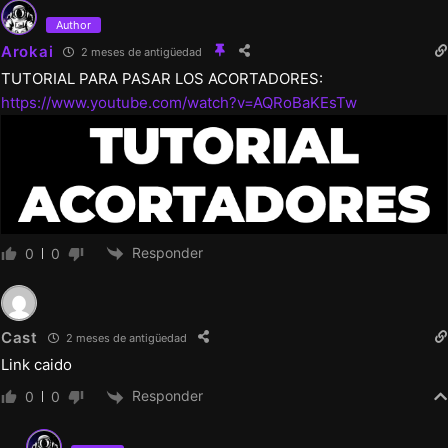
Author
Arokai
2 meses de antigüedad
TUTORIAL PARA PASAR LOS ACORTADORES:
https://www.youtube.com/watch?v=AQRoBaKEsTw
Responder
0
0
Cast
2 meses de antigüedad
Link caido
Responder
0
0