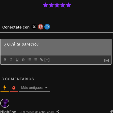
Conéctate con
[+]
3
COMENTARIOS
Más antiguos
NighFox
9 meses de antigüedad