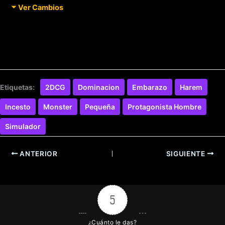
Ver Cambios
Etiquetas:
2DCG
Dominacion
Embarazo
Harem
Incesto
Monster
Pequeña
Protagonista Hombre
Simulador
ANTERIOR
SIGUIENTE
5
¿Cuánto le das?