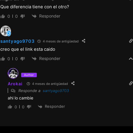
Que diferencia tiene con el otro?
Responder
0
0
santyago9703
4 meses de antigüedad
creo que el link esta caido
Responder
0
0
Author
Arokai
4 meses de antigüedad
Responde a
santyago9703
ahi lo cambie
Responder
0
0