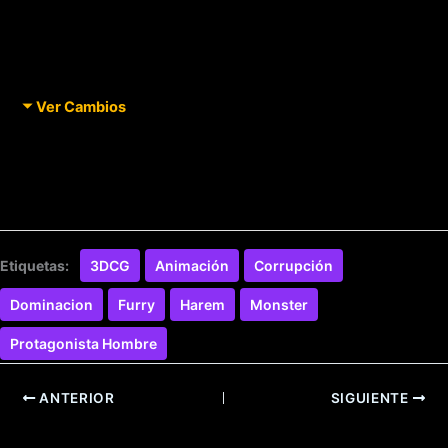
Ver Cambios
Etiquetas:
3DCG
Animación
Corrupción
Dominacion
Furry
Harem
Monster
Protagonista Hombre
ANTERIOR
SIGUIENTE