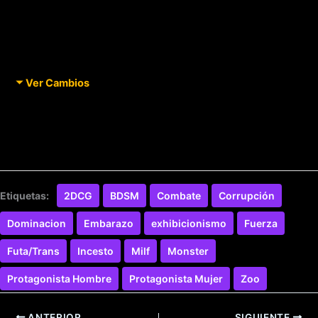
Ver Cambios
Etiquetas:
2DCG
BDSM
Combate
Corrupción
Dominacion
Embarazo
exhibicionismo
Fuerza
Futa/Trans
Incesto
Milf
Monster
Protagonista Hombre
Protagonista Mujer
Zoo
ANTERIOR
SIGUIENTE